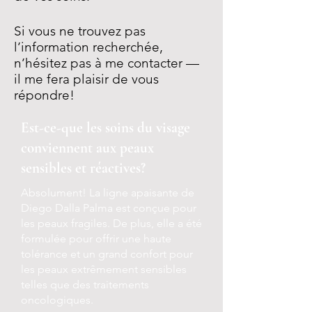
Si vous ne trouvez pas
l’information recherchée,
n’hésitez pas à me contacter —
il me fera plaisir de vous
répondre!
Est-ce-que les soins du visage
conviennent aux peaux
sensibles et réactives?
Absolument! La ligne apaisante de
Diego Dalla Palma est conçue pour
les peaux fragiles. De plus, elle a été
formulée pour offrir une haute
tolérance et un grand confort pour
les peaux extrêmement sensibles
telles que des traitements
oncologiques.