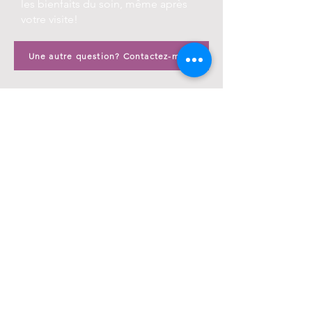
les bienfaits du soin, même après
votre visite!
Une autre question? Contactez-moi!
Contact
Tél : (450) 628-9004
brindebeaute@videotron.ca
177, boulevard Curé-Labelle